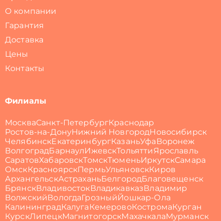
О компании
Гарантия
Доставка
Цены
Контакты
Филиалы
Москва
Санкт-Петербург
Краснодар
Ростов-на-Дону
Нижний Новгород
Новосибирск
Челябинск
Екатеринбург
Казань
Уфа
Воронеж
Волгоград
Барнаул
Ижевск
Тольятти
Ярославль
Саратов
Хабаровск
Томск
Тюмень
Иркутск
Самара
Омск
Красноярск
Пермь
Ульяновск
Киров
Архангельск
Астрахань
Белгород
Благовещенск
Брянск
Владивосток
Владикавказ
Владимир
Волжский
Вологда
Грозный
Йошкар-Ола
Калининград
Калуга
Кемерово
Кострома
Курган
Курск
Липецк
Магнитогорск
Махачкала
Мурманск