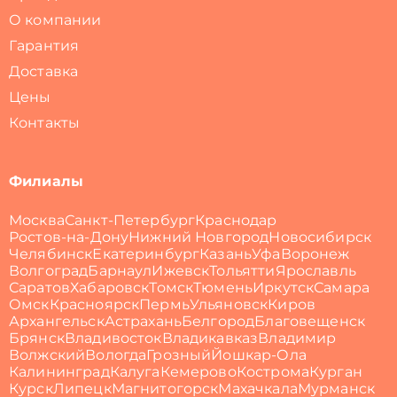
О компании
Гарантия
Доставка
Цены
Контакты
Филиалы
Москва
Санкт-Петербург
Краснодар
Ростов-на-Дону
Нижний Новгород
Новосибирск
Челябинск
Екатеринбург
Казань
Уфа
Воронеж
Волгоград
Барнаул
Ижевск
Тольятти
Ярославль
Саратов
Хабаровск
Томск
Тюмень
Иркутск
Самара
Омск
Красноярск
Пермь
Ульяновск
Киров
Архангельск
Астрахань
Белгород
Благовещенск
Брянск
Владивосток
Владикавказ
Владимир
Волжский
Вологда
Грозный
Йошкар-Ола
Калининград
Калуга
Кемерово
Кострома
Курган
Курск
Липецк
Магнитогорск
Махачкала
Мурманск