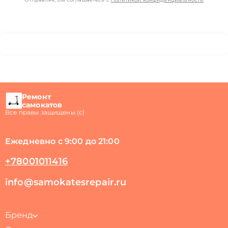
Ремонт
самокатов
Все правы защищены (с)
Ежедневно с 9:00 до 21:00
+78001011416
info@samokatesrepair.ru
Бренд