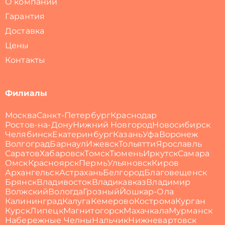
О компании
Гарантия
Доставка
Цены
Контакты
Филиалы
Москва
Санкт-Петербург
Краснодар
Ростов-на-Дону
Нижний Новгород
Новосибирск
Челябинск
Екатеринбург
Казань
Уфа
Воронеж
Волгоград
Барнаул
Ижевск
Тольятти
Ярославль
Саратов
Хабаровск
Томск
Тюмень
Иркутск
Самара
Омск
Красноярск
Пермь
Ульяновск
Киров
Архангельск
Астрахань
Белгород
Благовещенск
Брянск
Владивосток
Владикавказ
Владимир
Волжский
Вологда
Грозный
Йошкар-Ола
Калининград
Калуга
Кемерово
Кострома
Курган
Курск
Липецк
Магнитогорск
Махачкала
Мурманск
Набережные Челны
Нальчик
Нижневартовск