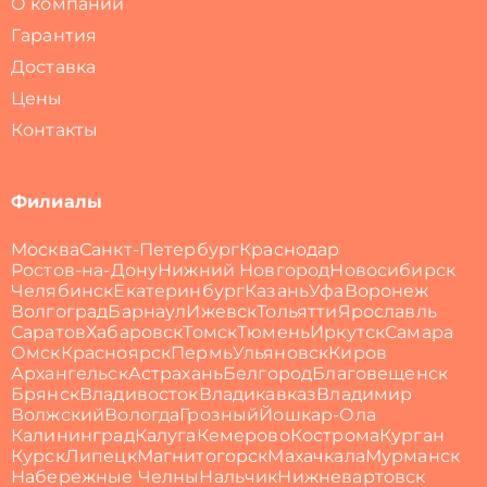
О компании
Гарантия
Доставка
Цены
Контакты
Филиалы
Москва
Санкт-Петербург
Краснодар
Ростов-на-Дону
Нижний Новгород
Новосибирск
Челябинск
Екатеринбург
Казань
Уфа
Воронеж
Волгоград
Барнаул
Ижевск
Тольятти
Ярославль
Саратов
Хабаровск
Томск
Тюмень
Иркутск
Самара
Омск
Красноярск
Пермь
Ульяновск
Киров
Архангельск
Астрахань
Белгород
Благовещенск
Брянск
Владивосток
Владикавказ
Владимир
Волжский
Вологда
Грозный
Йошкар-Ола
Калининград
Калуга
Кемерово
Кострома
Курган
Курск
Липецк
Магнитогорск
Махачкала
Мурманск
Набережные Челны
Нальчик
Нижневартовск