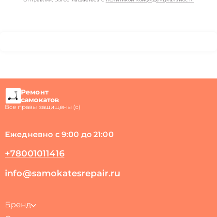
Ремонт
самокатов
Все правы защищены (с)
Ежедневно с 9:00 до 21:00
+78001011416
info@samokatesrepair.ru
Бренд