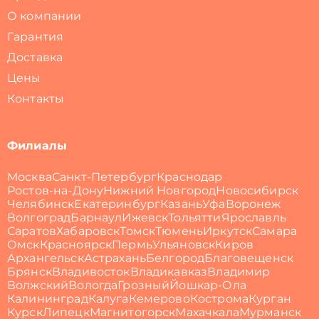
О компании
Гарантия
Доставка
Цены
Контакты
Филиалы
Москва
Санкт-Петербург
Краснодар
Ростов-на-Дону
Нижний Новгород
Новосибирск
Челябинск
Екатеринбург
Казань
Уфа
Воронеж
Волгоград
Барнаул
Ижевск
Тольятти
Ярославль
Саратов
Хабаровск
Томск
Тюмень
Иркутск
Самара
Омск
Красноярск
Пермь
Ульяновск
Киров
Архангельск
Астрахань
Белгород
Благовещенск
Брянск
Владивосток
Владикавказ
Владимир
Волжский
Вологда
Грозный
Йошкар-Ола
Калининград
Калуга
Кемерово
Кострома
Курган
Курск
Липецк
Магнитогорск
Махачкала
Мурманск