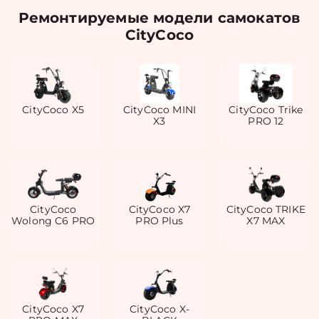
Ремонтируемые модели самокатов
CityCoco
CityCoco X5
CityCoco MINI
CityCoco Trike
X3
PRO 12
CityCoco
CityCoco X7
CityCoco TRIKE
Wolong C6 PRO
PRO Plus
X7 MAX
CityCoco X7
CityCoco X-